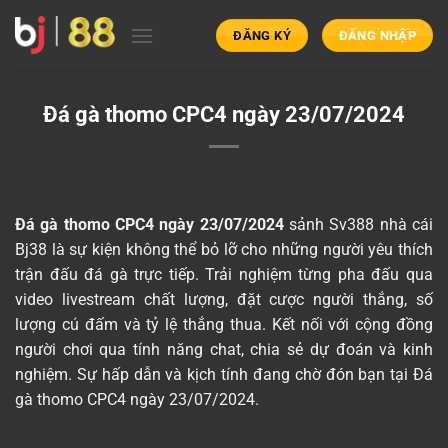
Chuyển
đến
ĐĂNG KÝ
ĐĂNG NHẬP
nội
dung
Đá gà thomo CPC4 ngày 23/07/2024
Đá gà thomo CPC4 ngày 23/07/2024
sảnh
Sv388
nhà cái
Bj38
là sự kiện không thể bỏ lỡ cho những người yêu thích
trận đấu đá gà trực tiếp. Trải nghiệm từng pha đấu qua
video livestream
chất lượng, đặt cược người thắng, số
lượng cú đấm và tỷ lệ thắng thua. Kết nối với cộng đồng
người chơi qua tính năng chat, chia sẻ dự đoán và kinh
nghiệm. Sự hấp dẫn và kịch tính đang chờ đón bạn tại Đá
gà thomo CPC4 ngày 23/07/2024.