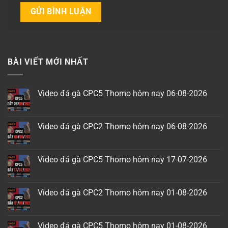
BÀI VIẾT MỚI NHẤT
Video đá gà CPC5 Thomo hôm nay 06-08-2026
Video đá gà CPC2 Thomo hôm nay 06-08-2026
Video đá gà CPC5 Thomo hôm nay 17-07-2026
Video đá gà CPC2 Thomo hôm nay 01-08-2026
Video đá gà CPC5 Thomo hôm nay 01-08-2026