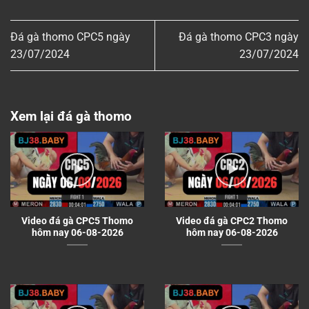
Đá gà thomo CPC5 ngày
Đá gà thomo CPC3 ngày
23/07/2024
23/07/2024
Xem lại đá gà thomo
Video đá gà CPC5 Thomo
Video đá gà CPC2 Thomo
hôm nay 06-08-2026
hôm nay 06-08-2026