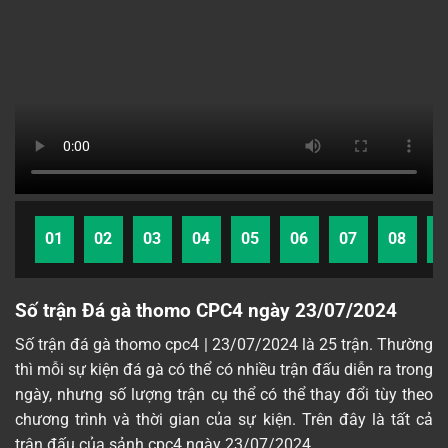
01
02
03
04
05
06
07
08
0
Số trận Đá gà thomo CPC4 ngày 23/07/2024
Số trận đá gà thomo cpc4 | 23/07/2024 là 25 trận. Thường
thì mỗi sự kiện đá gà có thể có nhiều trận đấu diễn ra trong
ngày, nhưng số lượng trận cụ thể có thể thay đổi tùy theo
chương trình và thời gian của sự kiện. Trên đây là tất cả
trận đấu của sảnh cpc4 ngày 23/07/2024.