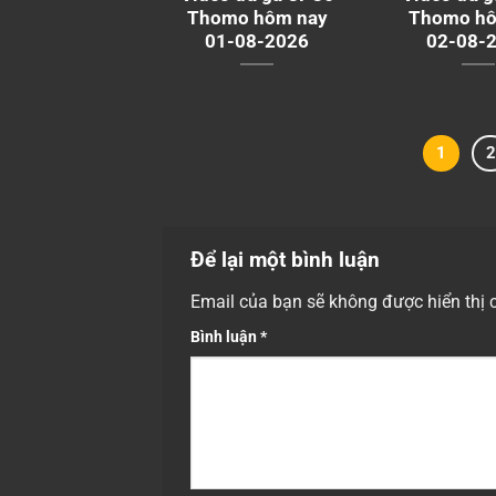
Thomo hôm nay
Thomo hô
01-08-2026
02-08-
1
2
Để lại một bình luận
Email của bạn sẽ không được hiển thị 
Bình luận
*