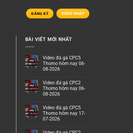
ĐĂNG KÝ
ĐĂNG NHẬP
BÀI VIẾT MỚI NHẤT
Video đá gà CPC5
Thomo hôm nay 06-
08-2026
Video đá gà CPC2
Thomo hôm nay 06-
08-2026
Video đá gà CPC5
Thomo hôm nay 17-
07-2026
Video đá gà CPC2