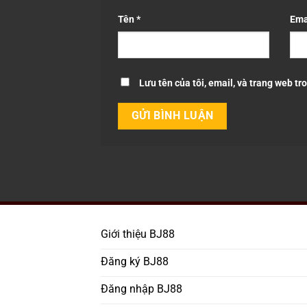
Tên
*
Ema
Lưu tên của tôi, email, và trang web tro
Giới thiệu BJ88
Đăng ký BJ88
Đăng nhập BJ88