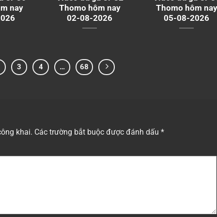
m nay
Thomo hôm nay
Thomo hôm na
2026
02-08-2026
05-08-2026
3
4
…
68
công khai.
Các trường bắt buộc được đánh dấu
*