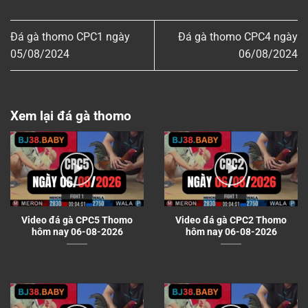
Đá gà thomo CPC1 ngày
Đá gà thomo CPC4 ngày
05/08/2024
06/08/2024
Xem lại đá gà thomo
Video đá gà CPC5 Thomo
Video đá gà CPC2 Thomo
hôm nay 06-08-2026
hôm nay 06-08-2026