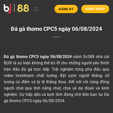
Chuyển
đến
ĐĂNG KÝ
ĐĂNG NHẬP
nội
dung
Đá gà thomo CPC5 ngày 06/08/2024
Đá gà thomo CPC5 ngày 06/08/2024
sảnh
Sv388
nhà cái
Bj38
là sự kiện không thể bỏ lỡ cho những người yêu thích
trận đấu đá gà trực tiếp. Trải nghiệm từng pha đấu qua
video livestream
chất lượng, đặt cược người thắng, số
lượng cú đấm và tỷ lệ thắng thua. Kết nối với cộng đồng
người chơi qua tính năng chat, chia sẻ dự đoán và kinh
nghiệm. Sự hấp dẫn và kịch tính đang chờ đón bạn tại Đá
gà thomo CPC5 ngày 06/08/2024.