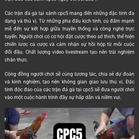
Các trận đá gà tại sảnh cpc5 mang đến những đặc tính đa
dạng và thú vị. Từ những pha đấu kịch tính, cú đấm mạnh
mẽ đến sự kết hợp giữa truyền thống và công nghệ trực
tuyến. Người chơi có cơ hội đặt cược theo sở thích, thể hiện
chiến lược cá cược và cảm nhận sự hồi hộp từ mỗi cuộc
đối đầu. Chất lượng video livestream tạo nên trải nghiệm
chân thực.
Cộng đồng người chơi sẽ cùng tương tác, chia sẻ dự đoán
và kinh nghiệm, tạo nên không gian giao lưu thú vị. Đặc
tính độc đáo của các trận đá gà tại cpc5 sẽ đưa người chơi
vào một cuộc hành trình đầy sự hấp dẫn và niềm vui.