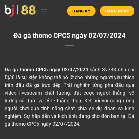
Chuyển
đến
ĐĂNG KÝ
ĐĂNG NHẬP
nội
dung
Đá gà thomo CPC5 ngày 02/07/2024
Đá gà thomo CPC5 ngày 02/07/2024
sảnh
Sv388
nhà cái
Bj38
là sự kiện không thể bỏ lỡ cho những người yêu thích
trận đấu đá gà trực tiếp. Trải nghiệm từng pha đấu qua
video livestream
chất lượng, đặt cược người thắng, số
lượng cú đấm và tỷ lệ thắng thua. Kết nối với cộng đồng
người chơi qua tính năng chat, chia sẻ dự đoán và kinh
nghiệm. Sự hấp dẫn và kịch tính đang chờ đón bạn tại Đá
gà thomo CPC5 ngày 02/07/2024.