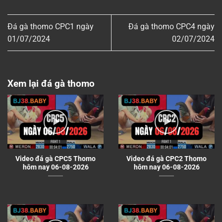
Đá gà thomo CPC1 ngày
Đá gà thomo CPC4 ngày
01/07/2024
02/07/2024
Xem lại đá gà thomo
Video đá gà CPC5 Thomo
Video đá gà CPC2 Thomo
hôm nay 06-08-2026
hôm nay 06-08-2026