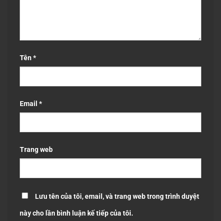
Tên
*
Email
*
Trang web
Lưu tên của tôi, email, và trang web trong trình duyệt
này cho lần bình luận kế tiếp của tôi.