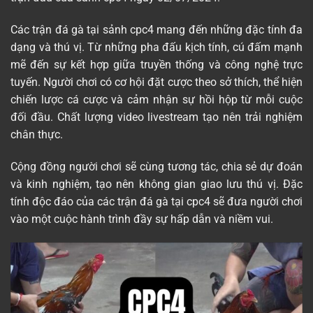
Các trận đá gà tại sảnh cpc4 mang đến những đặc tính đa
dạng và thú vị. Từ những pha đấu kịch tính, cú đấm mạnh
mẽ đến sự kết hợp giữa truyền thống và công nghệ trực
tuyến. Người chơi có cơ hội đặt cược theo sở thích, thể hiện
chiến lược cá cược và cảm nhận sự hồi hộp từ mỗi cuộc
đối đầu. Chất lượng video livestream tạo nên trải nghiệm
chân thực.
Cộng đồng người chơi sẽ cùng tương tác, chia sẻ dự đoán
và kinh nghiệm, tạo nên không gian giao lưu thú vị. Đặc
tính độc đáo của các trận đá gà tại cpc4 sẽ đưa người chơi
vào một cuộc hành trình đầy sự hấp dẫn và niềm vui.