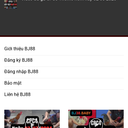
Giới thiệu BJ88
Đăng ký BJ88
Đăng nhập BJ88
Bảo mật
Liên hệ BJ88