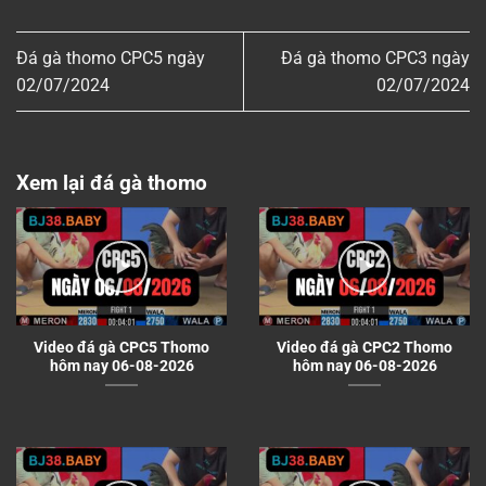
Đá gà thomo CPC5 ngày
Đá gà thomo CPC3 ngày
02/07/2024
02/07/2024
Xem lại đá gà thomo
Video đá gà CPC5 Thomo
Video đá gà CPC2 Thomo
hôm nay 06-08-2026
hôm nay 06-08-2026