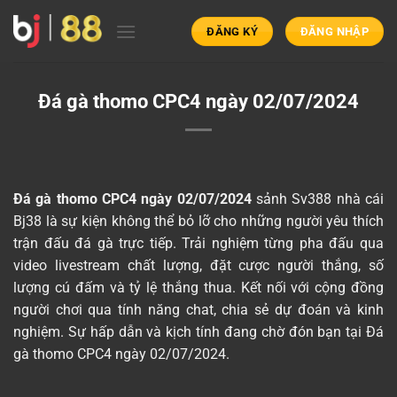
Chuyển
đến
ĐĂNG KÝ
ĐĂNG NHẬP
nội
dung
Đá gà thomo CPC4 ngày 02/07/2024
Đá gà thomo CPC4 ngày 02/07/2024
sảnh
Sv388
nhà cái
Bj38
là sự kiện không thể bỏ lỡ cho những người yêu thích
trận đấu đá gà trực tiếp. Trải nghiệm từng pha đấu qua
video livestream
chất lượng, đặt cược người thắng, số
lượng cú đấm và tỷ lệ thắng thua. Kết nối với cộng đồng
người chơi qua tính năng chat, chia sẻ dự đoán và kinh
nghiệm. Sự hấp dẫn và kịch tính đang chờ đón bạn tại Đá
gà thomo CPC4 ngày 02/07/2024.