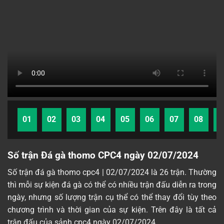
01
02
03
04
05
06
07
08
0
Số trận Đá gà thomo CPC4 ngày 02/07/2024
Số trận đá gà thomo cpc4 | 02/07/2024 là 26 trận. Thường
thì mỗi sự kiện đá gà có thể có nhiều trận đấu diễn ra trong
ngày, nhưng số lượng trận cụ thể có thể thay đổi tùy theo
chương trình và thời gian của sự kiện. Trên đây là tất cả
trận đấu của sảnh cpc4 ngày 02/07/2024.