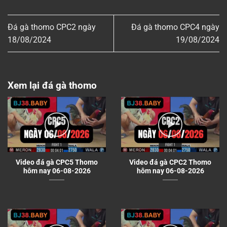
Đá gà thomo CPC2 ngày
Đá gà thomo CPC4 ngày
18/08/2024
19/08/2024
Xem lại đá gà thomo
Video đá gà CPC5 Thomo
Video đá gà CPC2 Thomo
hôm nay 06-08-2026
hôm nay 06-08-2026