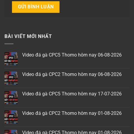
BÀI VIẾT MỚI NHẤT
Video đá gà CPC5 Thomo hôm nay 06-08-2026
Video đá gà CPC2 Thomo hôm nay 06-08-2026
Video đá gà CPC5 Thomo hôm nay 17-07-2026
Video đá gà CPC2 Thomo hôm nay 01-08-2026
Video đá gà CPC5 Thomo hôm nay 01-08-2026