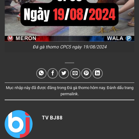
Đá gà thomo CPC5 ngày 19/08/2024
Mục nhập này đã được đăng trong
Đá gà thomo hôm nay
. Đánh dấu trang
permalink
.
TV BJ88