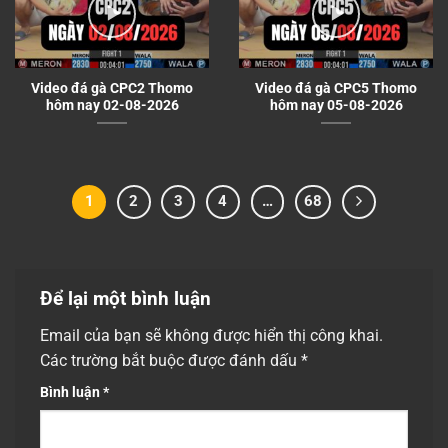
Video đá gà CPC2 Thomo
Video đá gà CPC5 Thomo
hôm nay 02-08-2026
hôm nay 05-08-2026
1
2
3
4
…
68
Để lại một bình luận
Email của bạn sẽ không được hiển thị công khai.
Các trường bắt buộc được đánh dấu
*
Bình luận
*