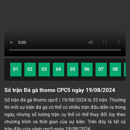
01
02
03
04
05
06
07
08
0
Số trận Đá gà thomo CPC5 ngày 19/08/2024
Số trận đá gà thomo cpc5 | 19/08/2024 là 35 trận. Thường
thì mỗi sự kiện đá gà có thể có nhiều trận đấu diễn ra trong
ngày, nhưng số lượng trận cụ thể có thể thay đổi tùy theo
chương trình và thời gian của sự kiện. Trên đây là tất cả
trận đấu của sảnh cpc5 ngày 19/08/2024.