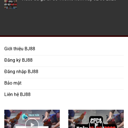
Giới thiệu BJ88
Đăng ký BJ88
Đăng nhập BJ88
Bảo mật
Liên hệ BJ88