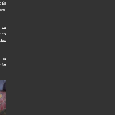
 đấu
iện.
, cú
theo
deo
 thú
 dẫn