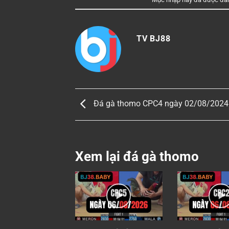
TV BJ88
Đá gà thomo CPC4 ngày 02/08/2024
Xem lại đá gà thomo