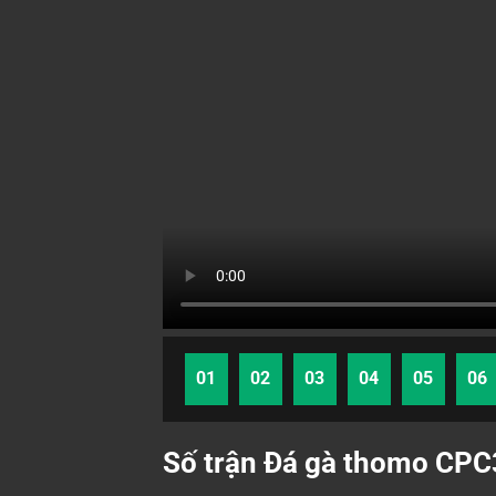
01
02
03
04
05
06
Số trận Đá gà thomo CPC