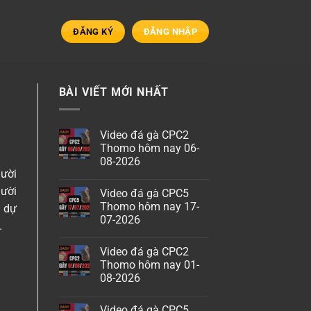
ĐĂNG KÝ
ĐĂNG NHẬP
BÀI VIẾT MỚI NHẤT
Video đá gà CPC2
Thomo hôm nay 06-
08-2026
gười
gười
Video đá gà CPC5
Thomo hôm nay 17-
ẻ dự
07-2026
.
Video đá gà CPC2
Thomo hôm nay 01-
08-2026
Video đá gà CPC5