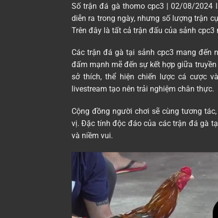
Số trận đá gà thomo cpc3 | 02/08/2024 là
diễn ra trong ngày, nhưng số lượng trận cụ
Trên đây là tất cả trận đấu của sảnh cpc
Các trận đá gà tại sảnh cpc3 mang đến n
đấm mạnh mẽ đến sự kết hợp giữa truyền t
sở thích, thể hiện chiến lược cá cược 
livestream tạo nên trải nghiệm chân thực.
Cộng đồng người chơi sẽ cùng tương tác, 
vị. Đặc tính độc đáo của các trận đá gà 
và niềm vui.