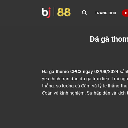
Chuyển
đến
TRANG CHỦ
Đ
nội
dung
Đá gà tho
Đá gà thomo CPC3 ngày 02/08/2024
sản
yêu thích trận đấu đá gà trực tiếp. Trải 
thắng, số lượng cú đấm và tỷ lệ thắng thu
đoán và kinh nghiệm. Sự hấp dẫn và kịch