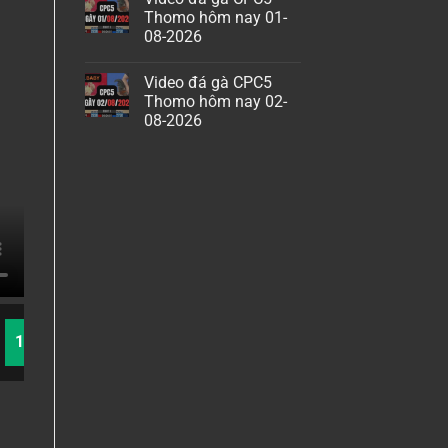
Thomo hôm nay 01-
08-2026
Video đá gà CPC5
Thomo hôm nay 02-
08-2026
16
17
18
19
20