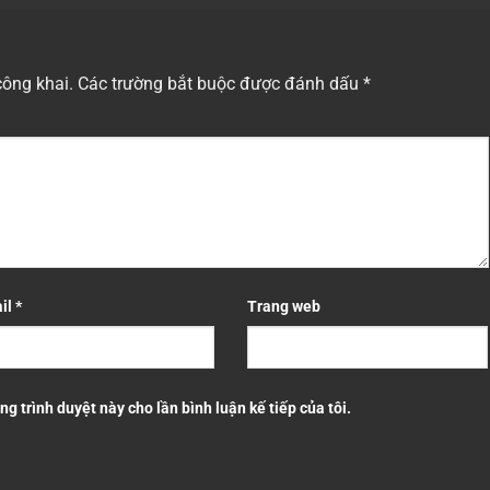
công khai.
Các trường bắt buộc được đánh dấu
*
il
*
Trang web
ng trình duyệt này cho lần bình luận kế tiếp của tôi.