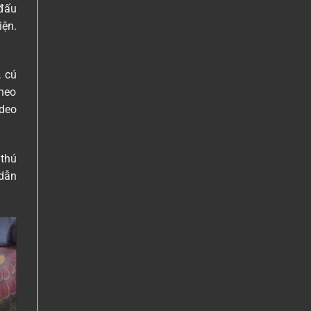
 đấu
iện.
, cú
theo
deo
 thú
 dẫn