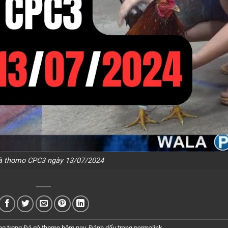
à thomo CPC3 ngày 13/07/2024
ng trong
Đá gà thomo hôm nay
. Đánh dấu trang
permalink
.