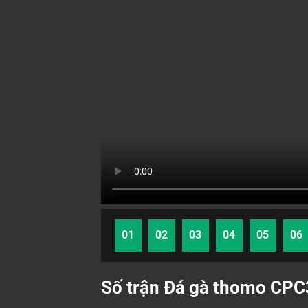
01
02
03
04
05
06
Số trận Đá gà thomo CPC