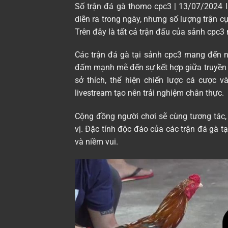
Số trận đá gà thomo cpc3 | 13/07/2024 là
diễn ra trong ngày, nhưng số lượng trận cụ
Trên đây là tất cả trận đấu của sảnh cpc
Các trận đá gà tại sảnh cpc3 mang đến n
đấm mạnh mẽ đến sự kết hợp giữa truyền t
sở thích, thể hiện chiến lược cá cược 
livestream tạo nên trải nghiệm chân thực.
Cộng đồng người chơi sẽ cùng tương tác, 
vị. Đặc tính độc đáo của các trận đá gà 
và niềm vui.