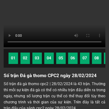
01
02
03
04
05
06
07
08
0
Số trận Đá gà thomo CPC2 ngày 28/02/2024
Số trận đá gà thomo cpc2 | 28/02/2024 là 43 trận. Thường
thì mỗi sự kiện đá gà có thể có nhiều trận đấu diễn ra trong
ngày, nhưng số lượng trận cụ thể có thể thay đổi tùy theo
chương trình và thời gian của sự kiện. Trên đây là tất cả
trận đấu của sảnh cpc2 ngày 28/02/2024.