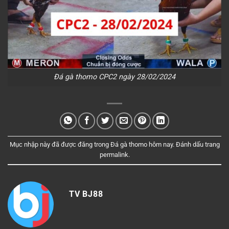
Đá gà thomo CPC2 ngày 28/02/2024
Mục nhập này đã được đăng trong
Đá gà thomo hôm nay
. Đánh dấu trang
permalink
.
TV BJ88