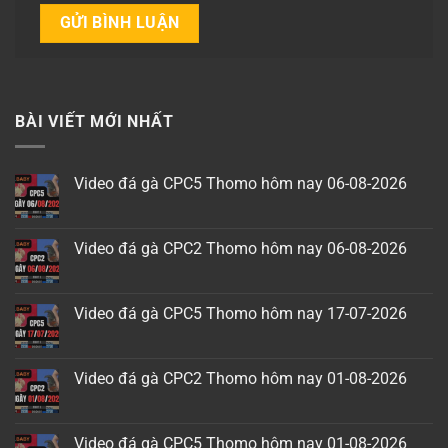
BÀI VIẾT MỚI NHẤT
Video đá gà CPC5 Thomo hôm nay 06-08-2026
Video đá gà CPC2 Thomo hôm nay 06-08-2026
Video đá gà CPC5 Thomo hôm nay 17-07-2026
Video đá gà CPC2 Thomo hôm nay 01-08-2026
Video đá gà CPC5 Thomo hôm nay 01-08-2026