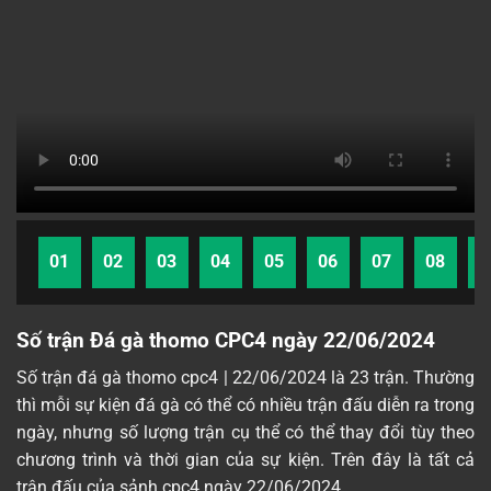
01
02
03
04
05
06
07
08
0
Số trận Đá gà thomo CPC4 ngày 22/06/2024
Số trận đá gà thomo cpc4 | 22/06/2024 là 23 trận. Thường
thì mỗi sự kiện đá gà có thể có nhiều trận đấu diễn ra trong
ngày, nhưng số lượng trận cụ thể có thể thay đổi tùy theo
chương trình và thời gian của sự kiện. Trên đây là tất cả
trận đấu của sảnh cpc4 ngày 22/06/2024.