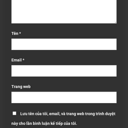
Tên
*
Email
*
Trang web
Lưu tên của tôi, email, và trang web trong trình duyệt
này cho lần bình luận kế tiếp của tôi.