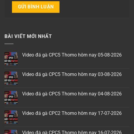
BÀI VIẾT MỚI NHẤT
Video đá gà CPC5 Thomo hôm nay 05-08-2026
Video đá gà CPC5 Thomo hôm nay 03-08-2026
Video đá gà CPC5 Thomo hôm nay 04-08-2026
Video đá gà CPC2 Thomo hôm nay 17-07-2026
Video đá gà CPC5 Thomo hôm nay 16-07-2026