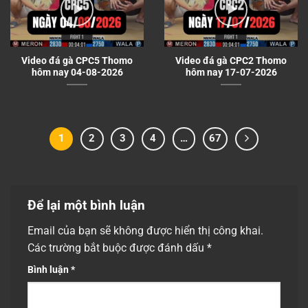
Video đá gà CPC5 Thomo
Video đá gà CPC2 Thomo
hôm nay 04-08-2026
hôm nay 17-07-2026
1
2
3
4
…
67
Để lại một bình luận
Email của bạn sẽ không được hiển thị công khai.
Các trường bắt buộc được đánh dấu
*
Bình luận
*