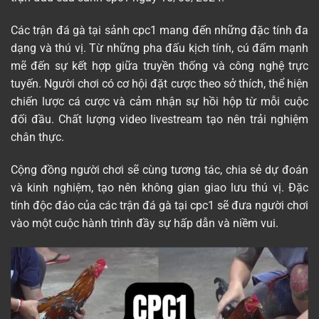
Các trận đá gà tại sảnh cpc1 mang đến những đặc tính đa
dạng và thú vị. Từ những pha đấu kịch tính, cú đấm mạnh
mẽ đến sự kết hợp giữa truyền thống và công nghệ trực
tuyến. Người chơi có cơ hội đặt cược theo sở thích, thể hiện
chiến lược cá cược và cảm nhận sự hồi hộp từ mỗi cuộc
đối đầu. Chất lượng video livestream tạo nên trải nghiệm
chân thực.
Cộng đồng người chơi sẽ cùng tương tác, chia sẻ dự đoán
và kinh nghiệm, tạo nên không gian giao lưu thú vị. Đặc
tính độc đáo của các trận đá gà tại cpc1 sẽ đưa người chơi
vào một cuộc hành trình đầy sự hấp dẫn và niềm vui.