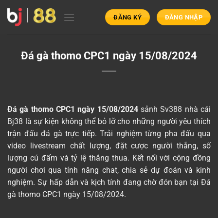
Chuyển
đến
ĐĂNG KÝ
ĐĂNG NHẬP
nội
dung
Đá gà thomo CPC1 ngày 15/08/2024
Đá gà thomo CPC1 ngày 15/08/2024
sảnh
Sv388
nhà cái
Bj38
là sự kiện không thể bỏ lỡ cho những người yêu thích
trận đấu đá gà trực tiếp. Trải nghiệm từng pha đấu qua
video livestream
chất lượng, đặt cược người thắng, số
lượng cú đấm và tỷ lệ thắng thua. Kết nối với cộng đồng
người chơi qua tính năng chat, chia sẻ dự đoán và kinh
nghiệm. Sự hấp dẫn và kịch tính đang chờ đón bạn tại Đá
gà thomo CPC1 ngày 15/08/2024.