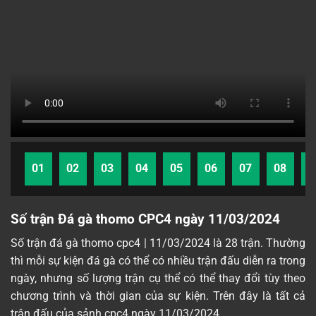
01
02
03
04
05
06
07
08
0
Số trận Đá gà thomo CPC4 ngày 11/03/2024
Số trận đá gà thomo cpc4 | 11/03/2024 là 28 trận. Thường
thì mỗi sự kiện đá gà có thể có nhiều trận đấu diễn ra trong
ngày, nhưng số lượng trận cụ thể có thể thay đổi tùy theo
chương trình và thời gian của sự kiện. Trên đây là tất cả
trận đấu của sảnh cpc4 ngày 11/03/2024.