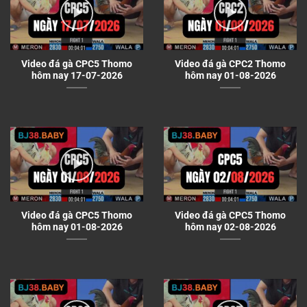
Video đá gà CPC5 Thomo
Video đá gà CPC2 Thomo
hôm nay 17-07-2026
hôm nay 01-08-2026
Video đá gà CPC5 Thomo
Video đá gà CPC5 Thomo
hôm nay 01-08-2026
hôm nay 02-08-2026