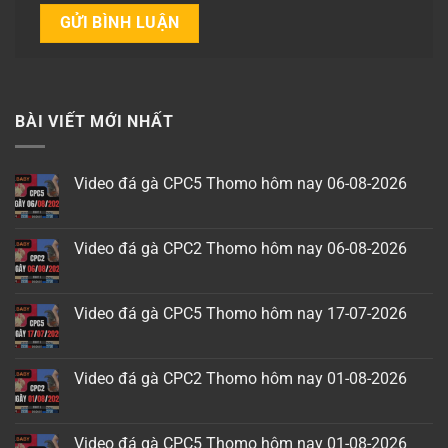
BÀI VIẾT MỚI NHẤT
Video đá gà CPC5 Thomo hôm nay 06-08-2026
Video đá gà CPC2 Thomo hôm nay 06-08-2026
Video đá gà CPC5 Thomo hôm nay 17-07-2026
Video đá gà CPC2 Thomo hôm nay 01-08-2026
Video đá gà CPC5 Thomo hôm nay 01-08-2026