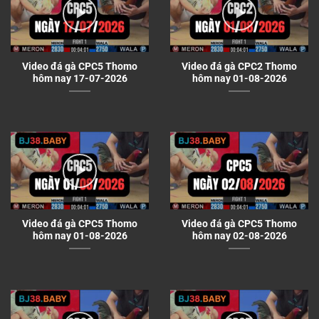
Video đá gà CPC5 Thomo
Video đá gà CPC2 Thomo
hôm nay 17-07-2026
hôm nay 01-08-2026
Video đá gà CPC5 Thomo
Video đá gà CPC5 Thomo
hôm nay 01-08-2026
hôm nay 02-08-2026