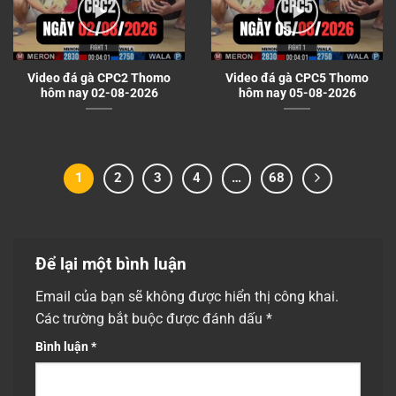
Video đá gà CPC2 Thomo
Video đá gà CPC5 Thomo
hôm nay 02-08-2026
hôm nay 05-08-2026
1
2
3
4
…
68
Để lại một bình luận
Email của bạn sẽ không được hiển thị công khai.
Các trường bắt buộc được đánh dấu
*
Bình luận
*