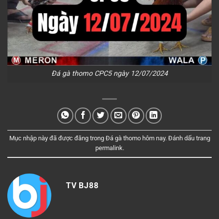
Đá gà thomo CPC5 ngày 12/07/2024
Mục nhập này đã được đăng trong
Đá gà thomo hôm nay
. Đánh dấu trang
permalink
.
TV BJ88