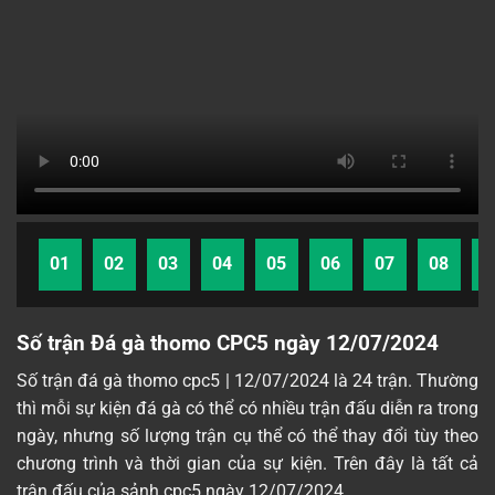
01
02
03
04
05
06
07
08
0
Số trận Đá gà thomo CPC5 ngày 12/07/2024
Số trận đá gà thomo cpc5 | 12/07/2024 là 24 trận. Thường
thì mỗi sự kiện đá gà có thể có nhiều trận đấu diễn ra trong
ngày, nhưng số lượng trận cụ thể có thể thay đổi tùy theo
chương trình và thời gian của sự kiện. Trên đây là tất cả
trận đấu của sảnh cpc5 ngày 12/07/2024.