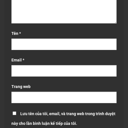
Tên
*
Email
*
Trang web
Lưu tên của tôi, email, và trang web trong trình duyệt
này cho lần bình luận kế tiếp của tôi.