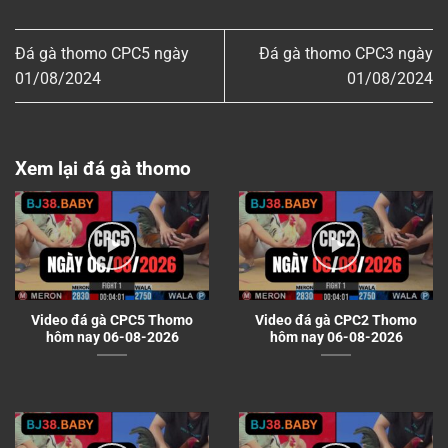
Đá gà thomo CPC5 ngày
Đá gà thomo CPC3 ngày
01/08/2024
01/08/2024
Xem lại đá gà thomo
Video đá gà CPC5 Thomo
Video đá gà CPC2 Thomo
hôm nay 06-08-2026
hôm nay 06-08-2026