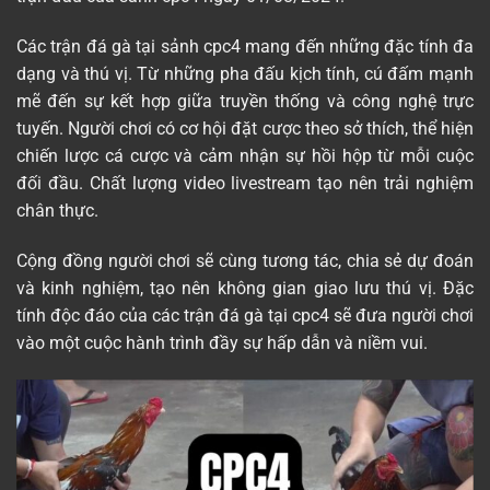
Các trận đá gà tại sảnh cpc4 mang đến những đặc tính đa
dạng và thú vị. Từ những pha đấu kịch tính, cú đấm mạnh
mẽ đến sự kết hợp giữa truyền thống và công nghệ trực
tuyến. Người chơi có cơ hội đặt cược theo sở thích, thể hiện
chiến lược cá cược và cảm nhận sự hồi hộp từ mỗi cuộc
đối đầu. Chất lượng video livestream tạo nên trải nghiệm
chân thực.
Cộng đồng người chơi sẽ cùng tương tác, chia sẻ dự đoán
và kinh nghiệm, tạo nên không gian giao lưu thú vị. Đặc
tính độc đáo của các trận đá gà tại cpc4 sẽ đưa người chơi
vào một cuộc hành trình đầy sự hấp dẫn và niềm vui.