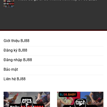
Giới thiệu BJ88
Đăng ký BJ88
Đăng nhập BJ88
Bảo mật
Liên hệ BJ88