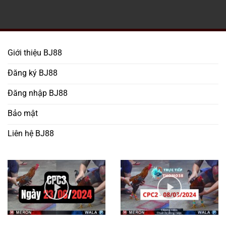
Giới thiệu BJ88
Đăng ký BJ88
Đăng nhập BJ88
Bảo mật
Liên hệ BJ88