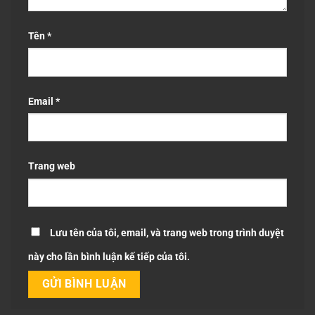
Tên
*
Email
*
Trang web
Lưu tên của tôi, email, và trang web trong trình duyệt
này cho lần bình luận kế tiếp của tôi.