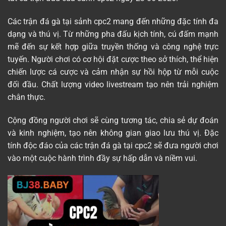
Các trận đá gà tại sảnh cpc2 mang đến những đặc tính đa
dạng và thú vị. Từ những pha đấu kịch tính, cú đấm mạnh
mẽ đến sự kết hợp giữa truyền thống và công nghệ trực
tuyến. Người chơi có cơ hội đặt cược theo sở thích, thể hiện
chiến lược cá cược và cảm nhận sự hồi hộp từ mỗi cuộc
đối đầu. Chất lượng video livestream tạo nên trải nghiệm
chân thực.
Cộng đồng người chơi sẽ cùng tương tác, chia sẻ dự đoán
và kinh nghiệm, tạo nên không gian giao lưu thú vị. Đặc
tính độc đáo của các trận đá gà tại cpc2 sẽ đưa người chơi
vào một cuộc hành trình đầy sự hấp dẫn và niềm vui.