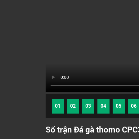
01
02
03
04
05
06
Số trận Đá gà thomo CPC