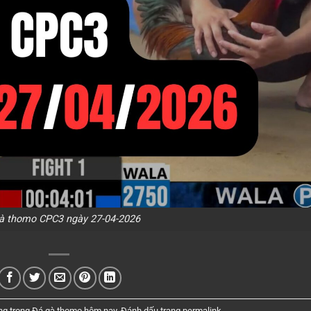
à thomo CPC3 ngày 27-04-2026
ng trong
Đá gà thomo hôm nay
. Đánh dấu trang
permalink
.