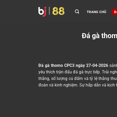
Chuyển
đến
TRANG CHỦ
Đ
nội
dung
Đá gà tho
Đá gà thomo CPC3 ngày 27-04-2026
sản
yêu thích trận đấu đá gà trực tiếp. Trải 
thắng, số lượng cú đấm và tỷ lệ thắng thu
đoán và kinh nghiệm. Sự hấp dẫn và kịch