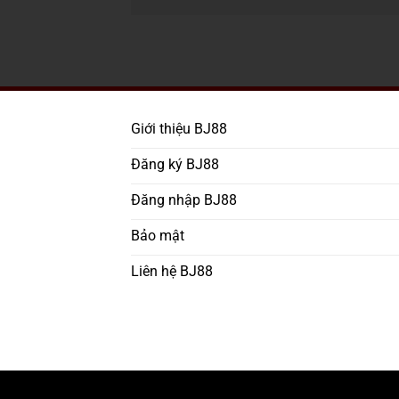
Giới thiệu BJ88
Đăng ký BJ88
Đăng nhập BJ88
Bảo mật
Liên hệ BJ88