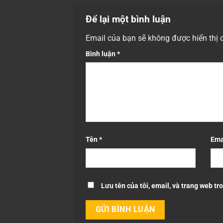
Để lại một bình luận
Email của bạn sẽ không được hiển thị 
Bình luận
*
Tên
*
Ema
Lưu tên của tôi, email, và trang web tro