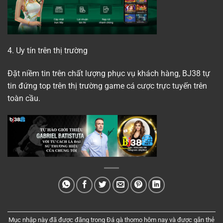
4. Uy tín trên thị trường
Đặt niềm tin trên chất lượng phục vụ khách hàng, BJ38 tự
tin đứng top trên thị trường game cá cược trực tuyến trên
toàn cầu.
Mục nhập này đã được đăng trong
Đá gà thomo hôm nay
và được gắn thẻ