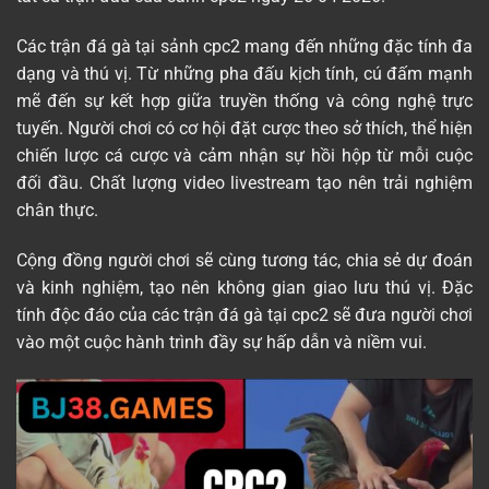
Các trận đá gà tại sảnh cpc2 mang đến những đặc tính đa
dạng và thú vị. Từ những pha đấu kịch tính, cú đấm mạnh
mẽ đến sự kết hợp giữa truyền thống và công nghệ trực
tuyến. Người chơi có cơ hội đặt cược theo sở thích, thể hiện
chiến lược cá cược và cảm nhận sự hồi hộp từ mỗi cuộc
đối đầu. Chất lượng video livestream tạo nên trải nghiệm
chân thực.
Cộng đồng người chơi sẽ cùng tương tác, chia sẻ dự đoán
và kinh nghiệm, tạo nên không gian giao lưu thú vị. Đặc
tính độc đáo của các trận đá gà tại cpc2 sẽ đưa người chơi
vào một cuộc hành trình đầy sự hấp dẫn và niềm vui.