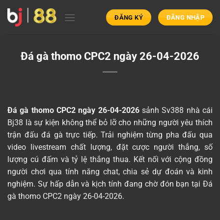
Chuyển
đến
ĐĂNG KÝ
ĐĂNG NHẬP
nội
dung
Đá gà thomo CPC2 ngày 26-04-2026
Đá gà thomo CPC2 ngày 26-04-2026
sảnh
Sv388
nhà cái
Bj38
là sự kiện không thể bỏ lỡ cho những người yêu thích
trận đấu đá gà trực tiếp. Trải nghiệm từng pha đấu qua
video livestream
chất lượng, đặt cược người thắng, số
lượng cú đấm và tỷ lệ thắng thua. Kết nối với cộng đồng
người chơi qua tính năng chat, chia sẻ dự đoán và kinh
nghiệm. Sự hấp dẫn và kịch tính đang chờ đón bạn tại Đá
gà thomo CPC2 ngày 26-04-2026.