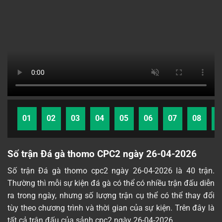
01
02
03
04
05
06
07
08
0
Số trận Đá gà thomo CPC2 ngày 26-04-2026
Số trận Đá gà thomo cpc2 ngày 26-04-2026 là 40 trận.
Thường thì mỗi sự kiện đá gà có thể có nhiều trận đấu diễn
ra trong ngày, nhưng số lượng trận cụ thể có thể thay đổi
tùy theo chương trình và thời gian của sự kiện. Trên đây là
tất cả trận đấu của sảnh cpc2 ngày 26-04-2026.