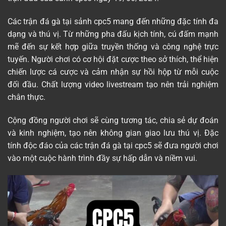
Các trận đá gà tại sảnh cpc5 mang đến những đặc tính đa
dạng và thú vị. Từ những pha đấu kịch tính, cú đấm mạnh
mẽ đến sự kết hợp giữa truyền thống và công nghệ trực
tuyến. Người chơi có cơ hội đặt cược theo sở thích, thể hiện
chiến lược cá cược và cảm nhận sự hồi hộp từ mỗi cuộc
đối đầu. Chất lượng video livestream tạo nên trải nghiệm
chân thực.
Cộng đồng người chơi sẽ cùng tương tác, chia sẻ dự đoán
và kinh nghiệm, tạo nên không gian giao lưu thú vị. Đặc
tính độc đáo của các trận đá gà tại cpc5 sẽ đưa người chơi
vào một cuộc hành trình đầy sự hấp dẫn và niềm vui.