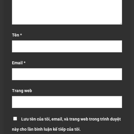
Tên
*
Email
*
Trang web
Lưu tên của tôi, email, và trang web trong trình duyệt
này cho lần bình luận kế tiếp của tôi.