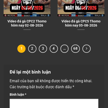
Video đá gà CPC2 Thomo
Video đá gà CPC5 Thomo
hôm nay 02-08-2026
hôm nay 05-08-2026
1
2
3
4
…
68
Để lại một bình luận
Email của bạn sẽ không được hiển thị công khai.
Các trường bắt buộc được đánh dấu
*
Bình luận
*