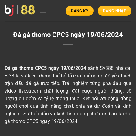
Chuyển
đến
ĐĂNG KÝ
ĐĂNG NHẬP
nội
dung
Đá gà thomo CPC5 ngày 19/06/2024
Đá gà thomo CPC5 ngày 19/06/2024
sảnh
Sv388
nhà cái
Bj38
là sự kiện không thể bỏ lỡ cho những người yêu thích
trận đấu đá gà trực tiếp. Trải nghiệm từng pha đấu qua
video livestream
chất lượng, đặt cược người thắng, số
lượng cú đấm và tỷ lệ thắng thua. Kết nối với cộng đồng
người chơi qua tính năng chat, chia sẻ dự đoán và kinh
nghiệm. Sự hấp dẫn và kịch tính đang chờ đón bạn tại Đá
gà thomo CPC5 ngày 19/06/2024.