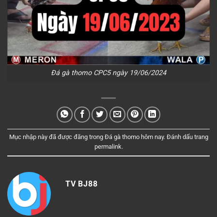
Đá gà thomo CPC5 ngày 19/06/2024
Mục nhập này đã được đăng trong
Đá gà thomo hôm nay
. Đánh dấu trang
permalink
.
TV BJ88