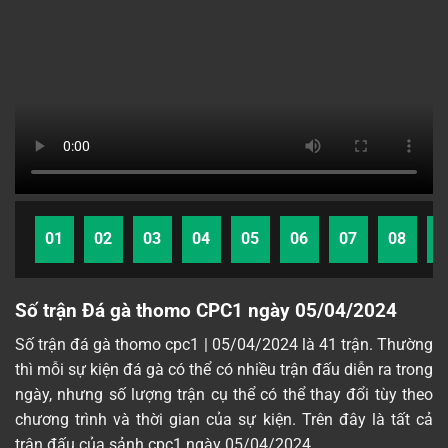
01
02
03
04
05
06
07
08
0
Số trận Đá gà thomo CPC1 ngày 05/04/2024
Số trận đá gà thomo cpc1 | 05/04/2024 là 41 trận. Thường
thì mỗi sự kiện đá gà có thể có nhiều trận đấu diễn ra trong
ngày, nhưng số lượng trận cụ thể có thể thay đổi tùy theo
chương trình và thời gian của sự kiện. Trên đây là tất cả
trận đấu của sảnh cpc1 ngày 05/04/2024.