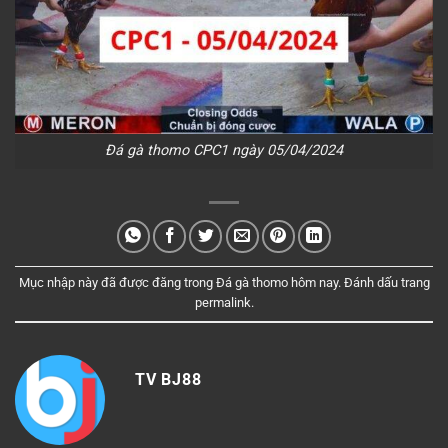
Đá gà thomo CPC1 ngày 05/04/2024
Mục nhập này đã được đăng trong
Đá gà thomo hôm nay
. Đánh dấu trang
permalink
.
TV BJ88