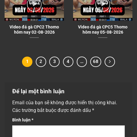
Video đá gà CPC2 Thomo
Video đá gà CPC5 Thomo
hôm nay 02-08-2026
hôm nay 05-08-2026
1
2
3
4
…
68
Để lại một bình luận
Email của bạn sẽ không được hiển thị công khai.
Các trường bắt buộc được đánh dấu
*
Bình luận
*