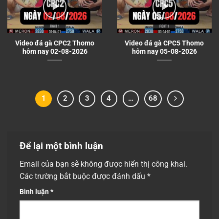
Video đá gà CPC2 Thomo
Video đá gà CPC5 Thomo
hôm nay 02-08-2026
hôm nay 05-08-2026
1
2
3
4
…
68
Để lại một bình luận
Email của bạn sẽ không được hiển thị công khai.
Các trường bắt buộc được đánh dấu
*
Bình luận
*