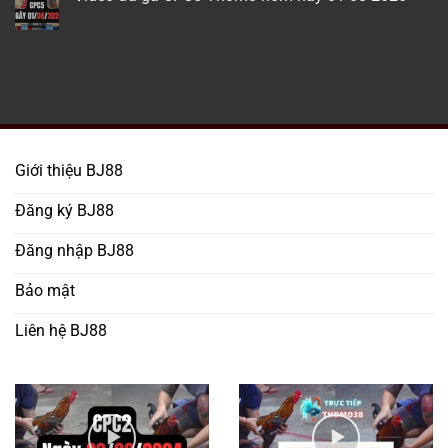
Giới thiệu BJ88
Đăng ký BJ88
Đăng nhập BJ88
Bảo mật
Liên hệ BJ88