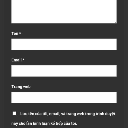
Tên
*
Email
*
Trang web
Lưu tên của tôi, email, và trang web trong trình duyệt
này cho lần bình luận kế tiếp của tôi.