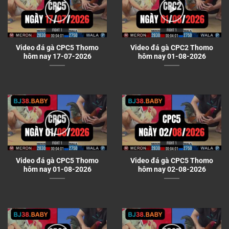
Video đá gà CPC5 Thomo
Video đá gà CPC2 Thomo
hôm nay 17-07-2026
hôm nay 01-08-2026
Video đá gà CPC5 Thomo
Video đá gà CPC5 Thomo
hôm nay 01-08-2026
hôm nay 02-08-2026