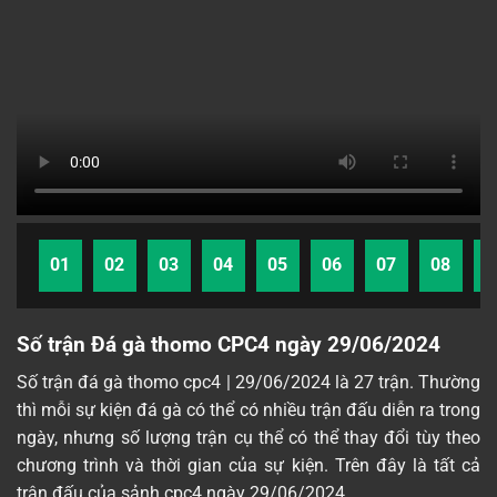
01
02
03
04
05
06
07
08
0
Số trận Đá gà thomo CPC4 ngày 29/06/2024
Số trận đá gà thomo cpc4 | 29/06/2024 là 27 trận. Thường
thì mỗi sự kiện đá gà có thể có nhiều trận đấu diễn ra trong
ngày, nhưng số lượng trận cụ thể có thể thay đổi tùy theo
chương trình và thời gian của sự kiện. Trên đây là tất cả
trận đấu của sảnh cpc4 ngày 29/06/2024.