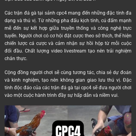
Các trận đá gà tại sảnh cpc4 mang đến những đặc tính đa
dạng và thú vị. Từ những pha đấu kịch tính, cú đấm mạnh
mẽ đến sự kết hợp giữa truyền thống và công nghệ trực
tuyến. Người chơi có cơ hội đặt cược theo sở thích, thể hiện
chiến lược cá cược và cảm nhận sự hồi hộp từ mỗi cuộc
đối đầu. Chất lượng video livestream tạo nên trải nghiệm
chân thực.
Cộng đồng người chơi sẽ cùng tương tác, chia sẻ dự đoán
và kinh nghiệm, tạo nên không gian giao lưu thú vị. Đặc
tính độc đáo của các trận đá gà tại cpc4 sẽ đưa người chơi
vào một cuộc hành trình đầy sự hấp dẫn và niềm vui.