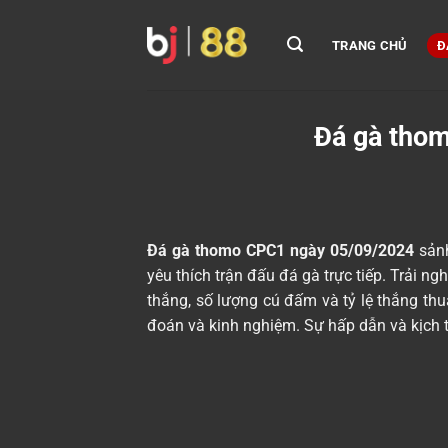
Chuyển
đến
TRANG CHỦ
Đ
nội
dung
Đá gà tho
Đá gà thomo CPC1 ngày 05/09/2024
sản
yêu thích trận đấu đá gà trực tiếp. Trải 
thắng, số lượng cú đấm và tỷ lệ thắng thu
đoán và kinh nghiệm. Sự hấp dẫn và kịch