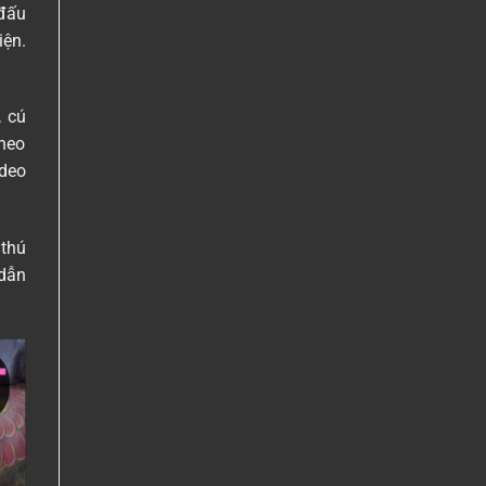
 đấu
iện.
, cú
theo
deo
 thú
 dẫn