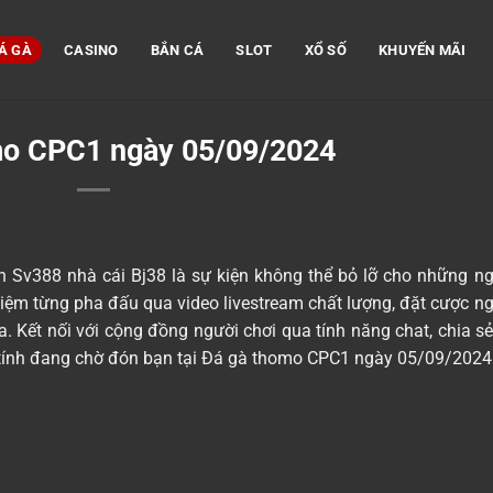
Á GÀ
CASINO
BẮN CÁ
SLOT
XỔ SỐ
KHUYẾN MÃI
mo CPC1 ngày 05/09/2024
h
Sv388
nhà cái
Bj38
là sự kiện không thể bỏ lỡ cho những n
nghiệm từng pha đấu qua
video livestream
chất lượng, đặt cược n
a. Kết nối với cộng đồng người chơi qua tính năng chat, chia s
 tính đang chờ đón bạn tại Đá gà thomo CPC1 ngày 05/09/2024