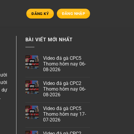
ĐĂNG KÝ
ĐĂNG NHẬP
BÀI VIẾT MỚI NHẤT
Video đá gà CPC5
Thomo hôm nay 06-
08-2026
gười
gười
Video đá gà CPC2
Thomo hôm nay 06-
ẻ dự
08-2026
.
Video đá gà CPC5
Thomo hôm nay 17-
07-2026
Video đá gà CPC2