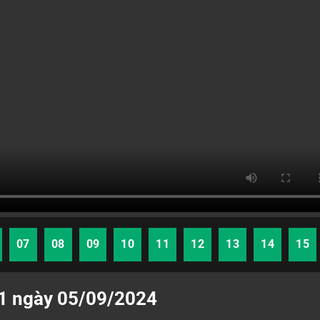
07
08
09
10
11
12
13
14
15
1 ngày 05/09/2024