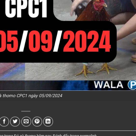
à thomo CPC1 ngày 05/09/2024
ng trong
Đá gà thomo hôm nay
. Đánh dấu trang
permalink
.