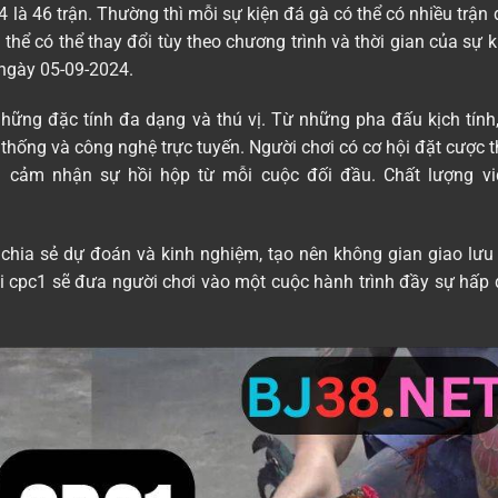
là 46 trận. Thường thì mỗi sự kiện đá gà có thể có nhiều trận
 thể có thể thay đổi tùy theo chương trình và thời gian của sự k
 ngày 05-09-2024.
hững đặc tính đa dạng và thú vị. Từ những pha đấu kịch tính
hống và công nghệ trực tuyến. Người chơi có cơ hội đặt cược 
và cảm nhận sự hồi hộp từ mỗi cuộc đối đầu. Chất lượng vi
chia sẻ dự đoán và kinh nghiệm, tạo nên không gian giao lưu
tại cpc1 sẽ đưa người chơi vào một cuộc hành trình đầy sự hấp