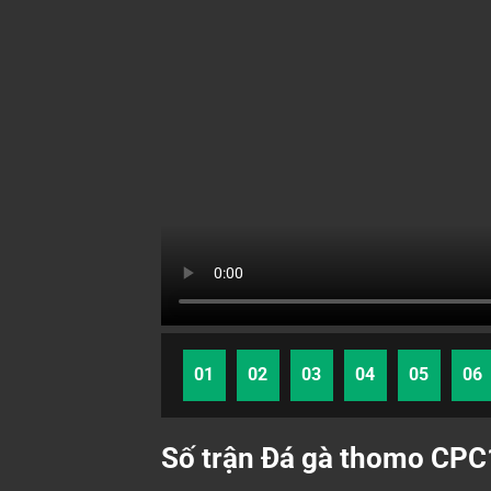
01
02
03
04
05
06
Số trận Đá gà thomo CPC