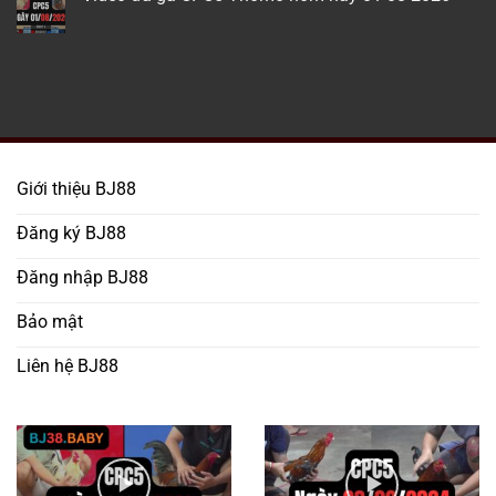
Giới thiệu BJ88
Đăng ký BJ88
Đăng nhập BJ88
Bảo mật
Liên hệ BJ88