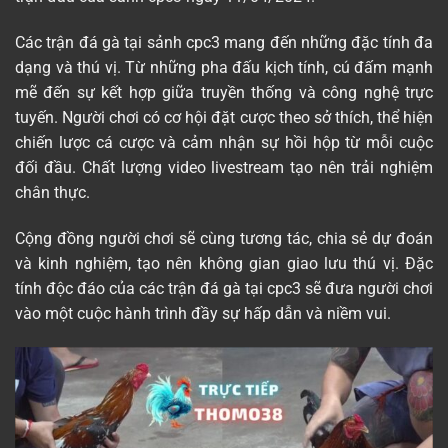
Các trận đá gà tại sảnh cpc3 mang đến những đặc tính đa
dạng và thú vị. Từ những pha đấu kịch tính, cú đấm mạnh
mẽ đến sự kết hợp giữa truyền thống và công nghệ trực
tuyến. Người chơi có cơ hội đặt cược theo sở thích, thể hiện
chiến lược cá cược và cảm nhận sự hồi hộp từ mỗi cuộc
đối đầu. Chất lượng video livestream tạo nên trải nghiệm
chân thực.
Cộng đồng người chơi sẽ cùng tương tác, chia sẻ dự đoán
và kinh nghiệm, tạo nên không gian giao lưu thú vị. Đặc
tính độc đáo của các trận đá gà tại cpc3 sẽ đưa người chơi
vào một cuộc hành trình đầy sự hấp dẫn và niềm vui.