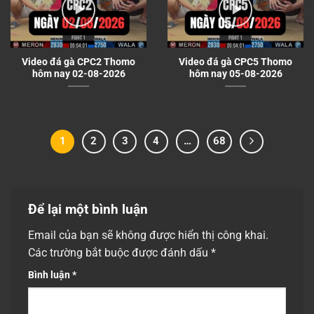
Video đá gà CPC2 Thomo
Video đá gà CPC5 Thomo
hôm nay 02-08-2026
hôm nay 05-08-2026
1
2
3
4
…
68
Để lại một bình luận
Email của bạn sẽ không được hiển thị công khai.
Các trường bắt buộc được đánh dấu
*
Bình luận
*