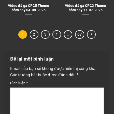
Video đá gà CPC5 Thomo
Video đá gà CPC2 Thomo
hôm nay 04-08-2026
hôm nay 17-07-2026
1
2
3
4
…
67
Để lại một bình luận
Email của bạn sẽ không được hiển thị công khai.
Các trường bắt buộc được đánh dấu
*
Bình luận
*