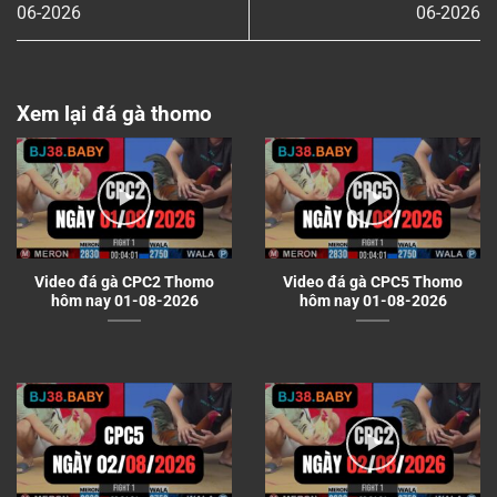
06-2026
06-2026
Xem lại đá gà thomo
Video đá gà CPC2 Thomo
Video đá gà CPC5 Thomo
hôm nay 01-08-2026
hôm nay 01-08-2026