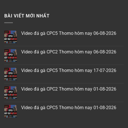
BÀI VIẾT MỚI NHẤT
Video đá gà CPC5 Thomo hôm nay 06-08-2026
Video đá gà CPC2 Thomo hôm nay 06-08-2026
Video đá gà CPC5 Thomo hôm nay 17-07-2026
Video đá gà CPC2 Thomo hôm nay 01-08-2026
Video đá gà CPC5 Thomo hôm nay 01-08-2026