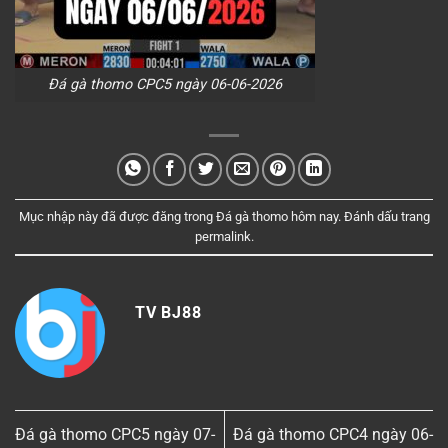
Đá gà thomo CPC5 ngày 06-06-2026
Mục nhập này đã được đăng trong
Đá gà thomo hôm nay
. Đánh dấu trang
permalink
.
TV BJ88
Đá gà thomo CPC5 ngày 07-
Đá gà thomo CPC4 ngày 06-