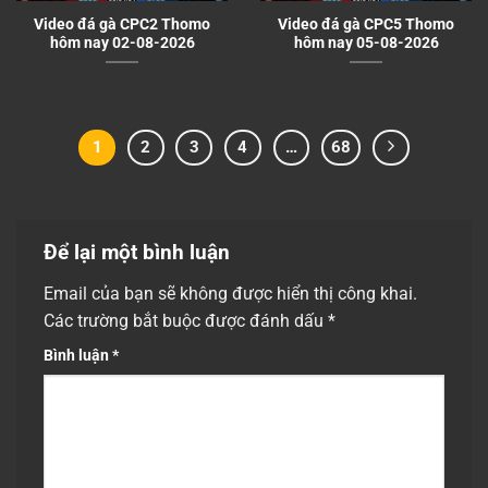
Video đá gà CPC2 Thomo
Video đá gà CPC5 Thomo
hôm nay 02-08-2026
hôm nay 05-08-2026
1
2
3
4
…
68
Để lại một bình luận
Email của bạn sẽ không được hiển thị công khai.
Các trường bắt buộc được đánh dấu
*
Bình luận
*