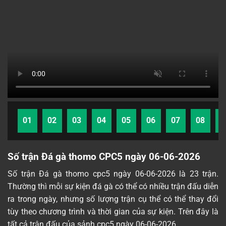
01
02
03
04
05
06
07
08
0
Số trận Đá gà thomo CPC5 ngày 06-06-2026
Số trận Đá gà thomo cpc5 ngày 06-06-2026 là 23 trận.
Thường thì mỗi sự kiện đá gà có thể có nhiều trận đấu diễn
ra trong ngày, nhưng số lượng trận cụ thể có thể thay đổi
tùy theo chương trình và thời gian của sự kiện. Trên đây là
tất cả trận đấu của sảnh cpc5 ngày 06-06-2026.