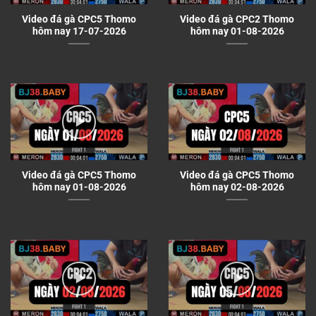
Video đá gà CPC5 Thomo
Video đá gà CPC2 Thomo
hôm nay 17-07-2026
hôm nay 01-08-2026
Video đá gà CPC5 Thomo
Video đá gà CPC5 Thomo
hôm nay 01-08-2026
hôm nay 02-08-2026