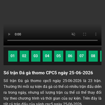
01
02
03
04
05
06
07
08
0
Số trận Đá gà thomo CPC5 ngày 25-06-2026
Số trận Đá gà thomo cpc5 ngày 25-06-2026 là 23 trận.
Thường thì mỗi sự kiện đá gà có thể có nhiều trận đấu diễn
ra trong ngày, nhưng số lượng trận cụ thể có thể thay đổi
tùy theo chương trình và thời gian của sự kiện. Trên đây là
tất cả trận đấu của sảnh cpc5 ngày 25-06-2026.