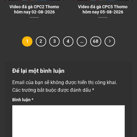
Video đá gà CPC2 Thomo
Video đá gà CPC5 Thomo
hôm nay 02-08-2026
hôm nay 05-08-2026
1
2
3
4
…
68
Để lại một bình luận
Email của bạn sẽ không được hiển thị công khai.
Các trường bắt buộc được đánh dấu
*
Bình luận
*