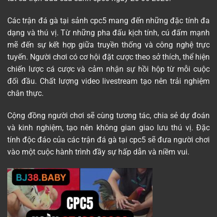
Các trận đá gà tại sảnh cpc5 mang đến những đặc tính đa
dạng và thú vị. Từ những pha đấu kịch tính, cú đấm mạnh
mẽ đến sự kết hợp giữa truyền thống và công nghệ trực
tuyến. Người chơi có cơ hội đặt cược theo sở thích, thể hiện
chiến lược cá cược và cảm nhận sự hồi hộp từ mỗi cuộc
đối đầu. Chất lượng video livestream tạo nên trải nghiệm
chân thực.
Cộng đồng người chơi sẽ cùng tương tác, chia sẻ dự đoán
và kinh nghiệm, tạo nên không gian giao lưu thú vị. Đặc
tính độc đáo của các trận đá gà tại cpc5 sẽ đưa người chơi
vào một cuộc hành trình đầy sự hấp dẫn và niềm vui.