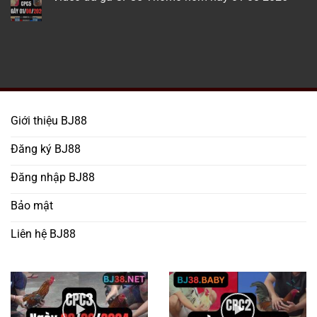
Giới thiệu BJ88
Đăng ký BJ88
Đăng nhập BJ88
Bảo mật
Liên hệ BJ88