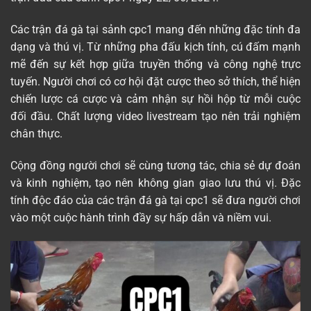
Các trận đá gà tại sảnh cpc1 mang đến những đặc tính đa
dạng và thú vị. Từ những pha đấu kịch tính, cú đấm mạnh
mẽ đến sự kết hợp giữa truyền thống và công nghệ trực
tuyến. Người chơi có cơ hội đặt cược theo sở thích, thể hiện
chiến lược cá cược và cảm nhận sự hồi hộp từ mỗi cuộc
đối đầu. Chất lượng video livestream tạo nên trải nghiệm
chân thực.
Cộng đồng người chơi sẽ cùng tương tác, chia sẻ dự đoán
và kinh nghiệm, tạo nên không gian giao lưu thú vị. Đặc
tính độc đáo của các trận đá gà tại cpc1 sẽ đưa người chơi
vào một cuộc hành trình đầy sự hấp dẫn và niềm vui.