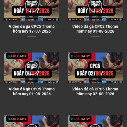
Video đá gà CPC5 Thomo
Video đá gà CPC2 Thomo
hôm nay 17-07-2026
hôm nay 01-08-2026
Video đá gà CPC5 Thomo
Video đá gà CPC5 Thomo
hôm nay 01-08-2026
hôm nay 02-08-2026