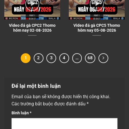
Video đá gà CPC2 Thomo
Video đá gà CPC5 Thomo
hôm nay 02-08-2026
hôm nay 05-08-2026
1
2
3
4
…
68
Để lại một bình luận
Email của bạn sẽ không được hiển thị công khai.
Các trường bắt buộc được đánh dấu
*
Bình luận
*