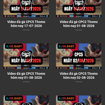
Video đá gà CPC5 Thomo
Video đá gà CPC2 Thomo
hôm nay 17-07-2026
hôm nay 01-08-2026
Video đá gà CPC5 Thomo
Video đá gà CPC5 Thomo
hôm nay 01-08-2026
hôm nay 02-08-2026