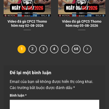
Video đá gà CPC2 Thomo
Video đá gà CPC5 Thomo
hôm nay 02-08-2026
hôm nay 05-08-2026
1
2
3
4
…
68
Để lại một bình luận
Email của bạn sẽ không được hiển thị công khai.
Các trường bắt buộc được đánh dấu
*
Bình luận
*