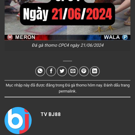
Đá gà thomo CPC4 ngày 21/06/2024
Mục nhập này đã được đăng trong
Đá gà thomo hôm nay
. Đánh dấu trang
permalink
.
TV BJ88