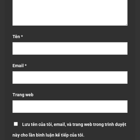
Tên
*
Email
*
Trang web
Lưu tên của tôi, email, và trang web trong trình duyệt
này cho lần bình luận kế tiếp của tôi.