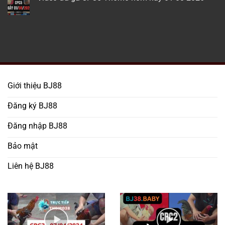
Giới thiệu BJ88
Đăng ký BJ88
Đăng nhập BJ88
Bảo mật
Liên hệ BJ88