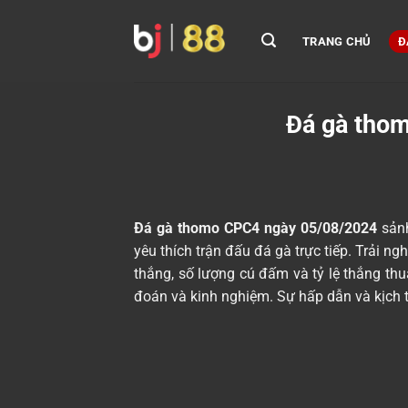
Chuyển
đến
TRANG CHỦ
Đ
nội
dung
Đá gà tho
Đá gà thomo CPC4 ngày 05/08/2024
sản
yêu thích trận đấu đá gà trực tiếp. Trải 
thắng, số lượng cú đấm và tỷ lệ thắng thu
đoán và kinh nghiệm. Sự hấp dẫn và kịch