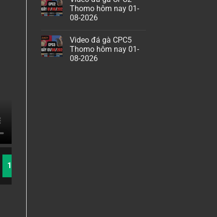
Thomo hôm nay 01-
08-2026
Video đá gà CPC5
Thomo hôm nay 01-
08-2026
16
17
18
19
20
21
22
23
24