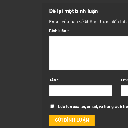
Để lại một bình luận
Email của bạn sẽ không được hiển thị 
Bình luận
*
Tên
*
Ema
Lưu tên của tôi, email, và trang web tro