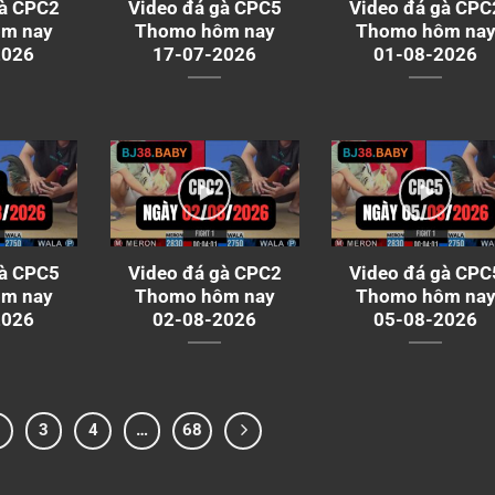
gà CPC2
Video đá gà CPC5
Video đá gà CPC
m nay
Thomo hôm nay
Thomo hôm na
2026
17-07-2026
01-08-2026
gà CPC5
Video đá gà CPC2
Video đá gà CPC
m nay
Thomo hôm nay
Thomo hôm na
2026
02-08-2026
05-08-2026
3
4
…
68