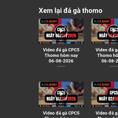
Xem lại đá gà thomo
Video đá gà CPC5
Video đá 
Thomo hôm nay
Thomo hô
06-08-2026
06-08-
Video đá gà CPC5
Video đá 