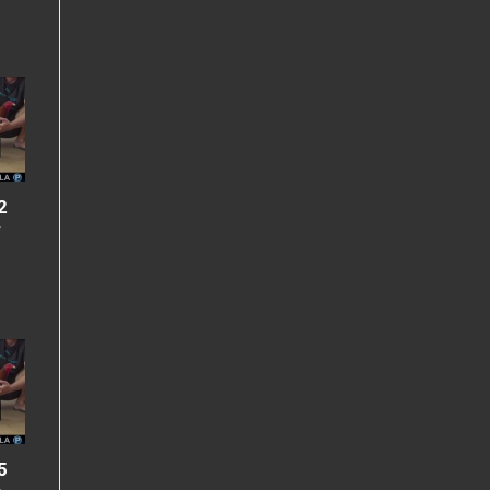
2
y
5