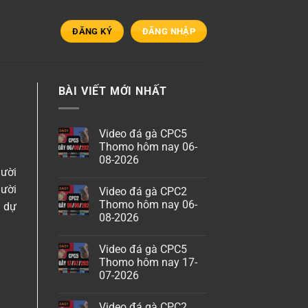
ĐĂNG KÝ
ĐĂNG NHẬP
BÀI VIẾT MỚI NHẤT
Video đá gà CPC5
Thomo hôm nay 06-
08-2026
gười
gười
Video đá gà CPC2
Thomo hôm nay 06-
ẻ dự
08-2026
Video đá gà CPC5
Thomo hôm nay 17-
07-2026
Video đá gà CPC2