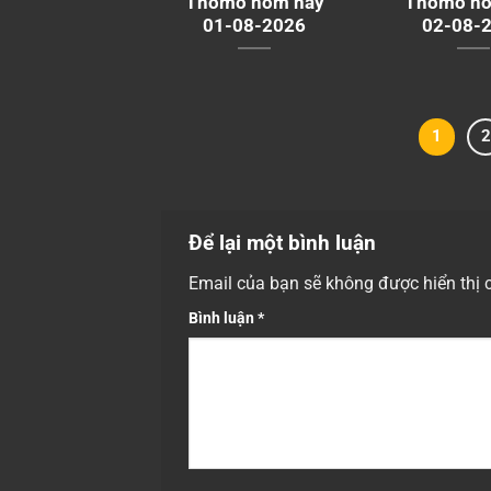
Thomo hôm nay
Thomo hô
01-08-2026
02-08-
1
2
Để lại một bình luận
Email của bạn sẽ không được hiển thị 
Bình luận
*