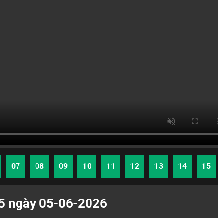
07
08
09
10
11
12
13
14
15
5 ngày 05-06-2026