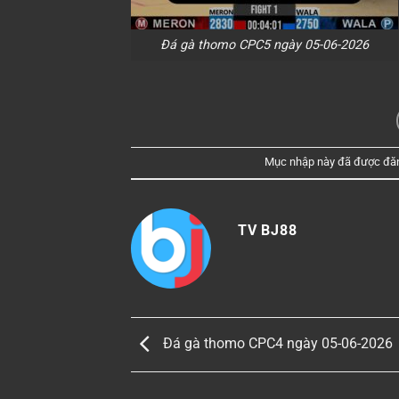
Đá gà thomo CPC5 ngày 05-06-2026
Mục nhập này đã được đă
TV BJ88
Đá gà thomo CPC4 ngày 05-06-2026