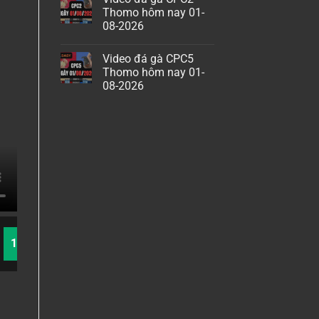
Thomo hôm nay 01-
08-2026
Video đá gà CPC5
Thomo hôm nay 01-
08-2026
16
17
18
19
20
21
22
23
24