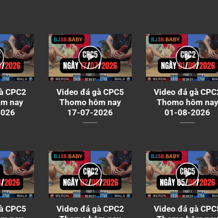
gà CPC2
Video đá gà CPC5
Video đá gà CPC
m nay
Thomo hôm nay
Thomo hôm na
2026
17-07-2026
01-08-2026
gà CPC5
Video đá gà CPC2
Video đá gà CPC