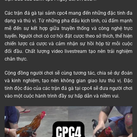
Các trận đá gà tại sảnh cpc4 mang đến những đặc tính đa
dạng và thú vị. Từ những pha đấu kịch tính, cú đấm mạnh
mẽ đến sự kết hợp giữa truyền thống và công nghệ trực
tuyến. Người chơi có cơ hội đặt cược theo sở thích, thể hiện
chiến lược cá cược và cảm nhận sự hồi hộp từ mỗi cuộc
đối đầu. Chất lượng video livestream tạo nên trải nghiệm
chân thực.
Cộng đồng người chơi sẽ cùng tương tác, chia sẻ dự đoán
và kinh nghiệm, tạo nên không gian giao lưu thú vị. Đặc
tính độc đáo của các trận đá gà tại cpc4 sẽ đưa người chơi
vào một cuộc hành trình đầy sự hấp dẫn và niềm vui.