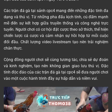
Các trận đá gà tại sảnh cpc4 mang đến những đặc tính đa
dạng và thú vị. Từ những pha đấu kịch tính, cú đấm mạnh
mẽ đến sự kết hợp giữa truyền thống và công nghệ trực
tuyến. Người chơi có cơ hội đặt cược theo sở thích, thể hiện
chiến lược cá cược và cảm nhận sự hồi hộp từ mỗi cuộc
đối đầu. Chất lượng video livestream tạo nên trải nghiệm
chân thực.
Cộng đồng người chơi sẽ cùng tương tác, chia sẻ dự đoán
và kinh nghiệm, tạo nên không gian giao lưu thú vị. Đặc
tính độc đáo của các trận đá gà tại cpc4 sẽ đưa người chơi
vào một cuộc hành trình đầy sự hấp dẫn và niềm vui.