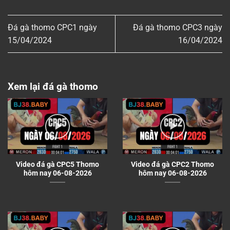
Đá gà thomo CPC1 ngày
Đá gà thomo CPC3 ngày
15/04/2024
16/04/2024
Xem lại đá gà thomo
Video đá gà CPC5 Thomo
Video đá gà CPC2 Thomo
hôm nay 06-08-2026
hôm nay 06-08-2026