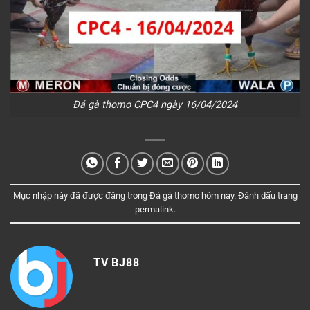
Đá gà thomo CPC4 ngày 16/04/2024
Mục nhập này đã được đăng trong
Đá gà thomo hôm nay
. Đánh dấu trang
permalink
.
TV BJ88