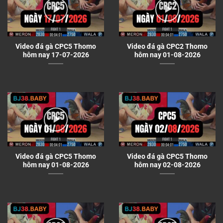
Video đá gà CPC5 Thomo
Video đá gà CPC2 Thomo
hôm nay 17-07-2026
hôm nay 01-08-2026
Video đá gà CPC5 Thomo
Video đá gà CPC5 Thomo
hôm nay 01-08-2026
hôm nay 02-08-2026