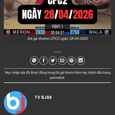
Đá gà thomo CPC2 ngày 28-04-2026
Mục nhập này đã được đăng trong
Đá gà thomo hôm nay
. Đánh dấu trang
permalink
.
TV BJ88