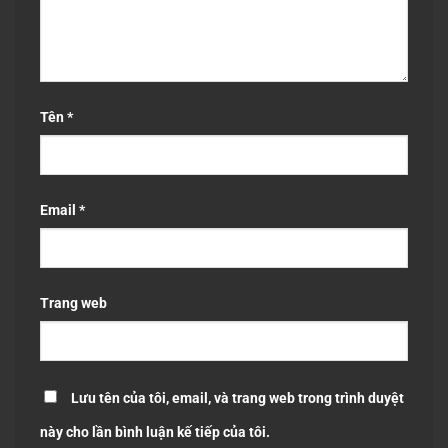
Tên
*
Email
*
Trang web
Lưu tên của tôi, email, và trang web trong trình duyệt
này cho lần bình luận kế tiếp của tôi.