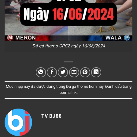
Đá gà thomo CPC2 ngày 16/06/2024
Mục nhập này đã được đăng trong
Đá gà thomo hôm nay
. Đánh dấu trang
permalink
.
TV BJ88