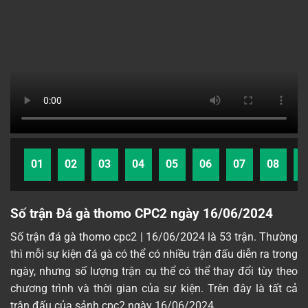
01
02
03
04
05
06
07
08
0
Số trận Đá gà thomo CPC2 ngày 16/06/2024
Số trận đá gà thomo cpc2 | 16/06/2024 là 53 trận. Thường
thì mỗi sự kiện đá gà có thể có nhiều trận đấu diễn ra trong
ngày, nhưng số lượng trận cụ thể có thể thay đổi tùy theo
chương trình và thời gian của sự kiện. Trên đây là tất cả
trận đấu của sảnh cpc2 ngày 16/06/2024.