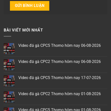
BÀI VIẾT MỚI NHẤT
Video đá gà CPC5 Thomo hôm nay 06-08-2026
Video đá gà CPC2 Thomo hôm nay 06-08-2026
Video đá gà CPC5 Thomo hôm nay 17-07-2026
Video đá gà CPC2 Thomo hôm nay 01-08-2026
Video đá gà CPC5 Thomo hôm nay 01-08-2026