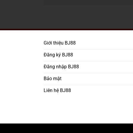
Giới thiệu BJ88
Đăng ký BJ88
Đăng nhập BJ88
Bảo mật
Liên hệ BJ88