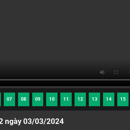
07
08
09
10
11
12
13
14
15
2 ngày 03/03/2024