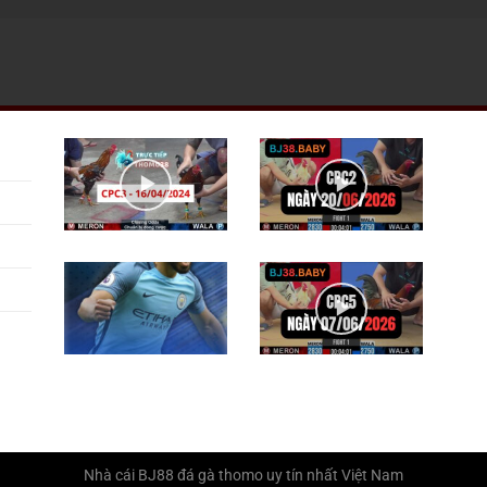
Nhà cái BJ88 đá gà thomo uy tín nhất Việt Nam