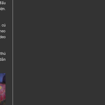
 đấu
iện.
, cú
theo
deo
 thú
 dẫn