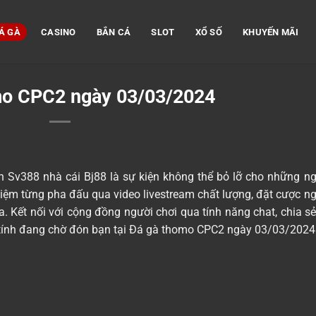
Á GÀ
CASINO
BẮN CÁ
SLOT
XỔ SỐ
KHUYẾN MÃI
mo CPC2 ngày 03/03/2024
h
Sv388
nhà cái
Bj88
là sự kiện không thể bỏ lỡ cho những n
nghiệm từng pha đấu qua
video livestream
chất lượng, đặt cược n
a. Kết nối với cộng đồng người chơi qua tính năng chat, chia s
 tính đang chờ đón bạn tại Đá gà thomo CPC2 ngày 03/03/2024