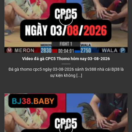
Video đá gà CPC5 Thomo hôm nay 03-08-2026
Đá gà thomo cpc5 ngày 03-08-2026 sảnh Sv388 nhà cái Bj38 là
sự kiện không [...]