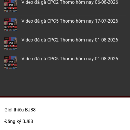
Video đá gà CPC2 Thomo hôm nay 06-08-2026
Video đá gà CPC5 Thomo hôm nay 17-07-2026
Video đá gà CPC2 Thomo hôm nay 01-08-2026
Video đá gà CPC5 Thomo hôm nay 01-08-2026
Giới thiệu BJ88
Đăng ký BJ88