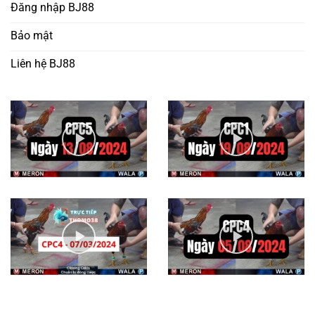
Đăng nhập BJ88
Bảo mật
Liên hệ BJ88