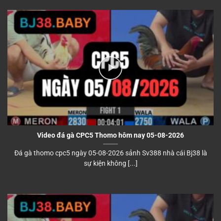
Video đá gà CPC5 Thomo hôm nay 05-08-2026
Đá gà thomo cpc5 ngày 05-08-2026 sảnh Sv388 nhà cái Bj38 là
sự kiện không [...]