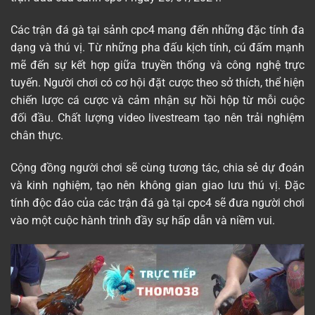
Các trận đá gà tại sảnh cpc4 mang đến những đặc tính đa
dạng và thú vị. Từ những pha đấu kịch tính, cú đấm mạnh
mẽ đến sự kết hợp giữa truyền thống và công nghệ trực
tuyến. Người chơi có cơ hội đặt cược theo sở thích, thể hiện
chiến lược cá cược và cảm nhận sự hồi hộp từ mỗi cuộc
đối đầu. Chất lượng video livestream tạo nên trải nghiệm
chân thực.
Cộng đồng người chơi sẽ cùng tương tác, chia sẻ dự đoán
và kinh nghiệm, tạo nên không gian giao lưu thú vị. Đặc
tính độc đáo của các trận đá gà tại cpc4 sẽ đưa người chơi
vào một cuộc hành trình đầy sự hấp dẫn và niềm vui.