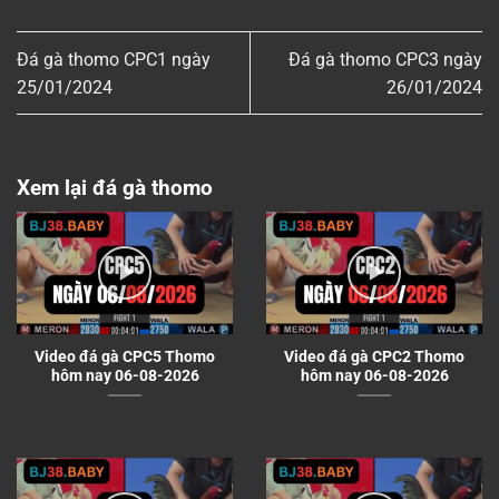
Đá gà thomo CPC1 ngày
Đá gà thomo CPC3 ngày
25/01/2024
26/01/2024
Xem lại đá gà thomo
Video đá gà CPC5 Thomo
Video đá gà CPC2 Thomo
hôm nay 06-08-2026
hôm nay 06-08-2026