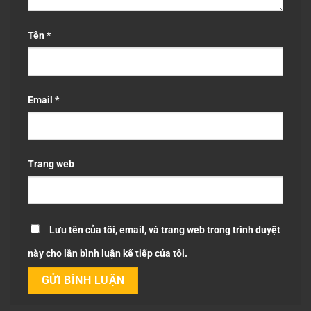
Tên
*
Email
*
Trang web
Lưu tên của tôi, email, và trang web trong trình duyệt
này cho lần bình luận kế tiếp của tôi.