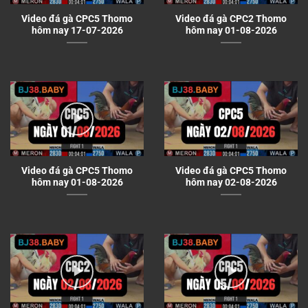
Video đá gà CPC5 Thomo
Video đá gà CPC2 Thomo
hôm nay 17-07-2026
hôm nay 01-08-2026
Video đá gà CPC5 Thomo
Video đá gà CPC5 Thomo
hôm nay 01-08-2026
hôm nay 02-08-2026