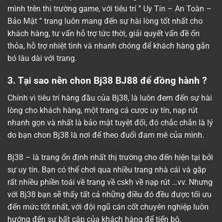
mình trên thị trường game, với tiêu trí ” Uy Tín – An Toàn –
Bảo Mật ” trang luôn mang đến sự hài lòng tốt nhất cho
khách hàng, tư vấn hỗ trợ tức thời, giải quyết vấn đề ổn
thỏa, hỗ trợ nhiệt tình và nhanh chóng để khách hàng gắn
bó lâu dài với trang.
3. Tại sao nên chon Bj38 BJ88 để đồng hành ?
Chính vì tiêu trí hàng đầu của Bj38, là luôn đem đến sự hài
lòng cho khách hàng, một trang cá cược uy tín, nạp rút
nhanh gọn và nhất là bảo mật tuyệt đối, đó chắc chắn là lý
do bạn chon Bj38 là nơi để theo đuổi đam mê của mình.
Bj38 – là trang ổn định nhất thị trường cho đến hiện tại bởi
sự uy tín. Bạn có thể chơi qua nhiều trang nhà cái và gặp
rất nhiều phiền toái về trang về cskh về nạp rút …vv. Nhưng
với Bj38 bạn sẽ thấy tất cả những điều đó đều được tối ưu
đến mức tốt nhất, với đội ngũ cán cốt chuyên nghiệp luôn
hướng đến sự bất cập của khách hàng để tiến bộ.